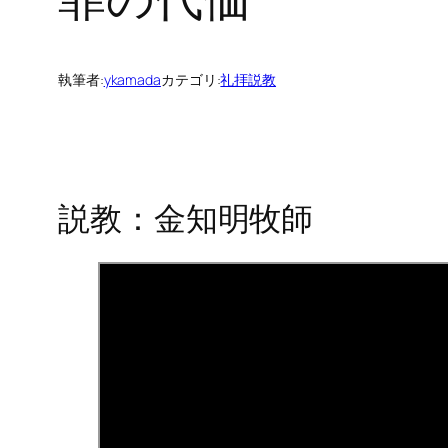
執筆者:
ykamada
カテゴリ:
礼拝説教
説教：金知明牧師