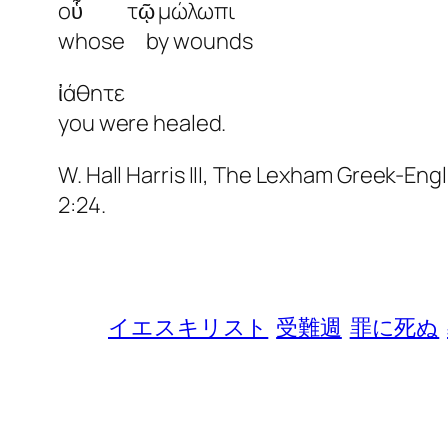
οὗ τῷ μώλωπι
whose by wounds
ἰάθητε
you were healed.
W. Hall Harris III, The Lexham Greek-Eng
2:24.
イエスキリスト
受難週
罪に死ぬ