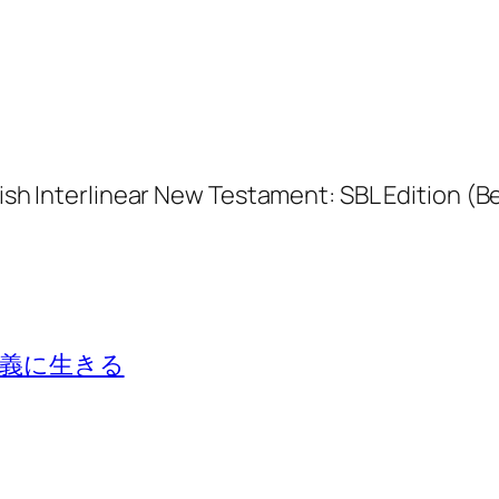
lish Interlinear New Testament: SBL Edition (B
義に生きる