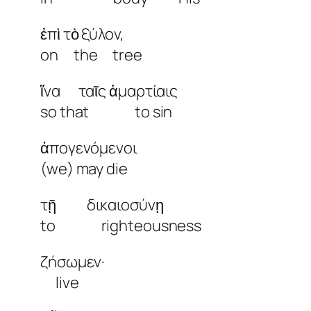
ἐπὶ τὸ ξύλον,
on the tree
ἵνα ταῖς ἁμαρτίαις
so that to sin
ἀπογενόμενοι
(we) may die
τῇ δικαιοσύνῃ
to righteousness
ζήσωμεν·
live