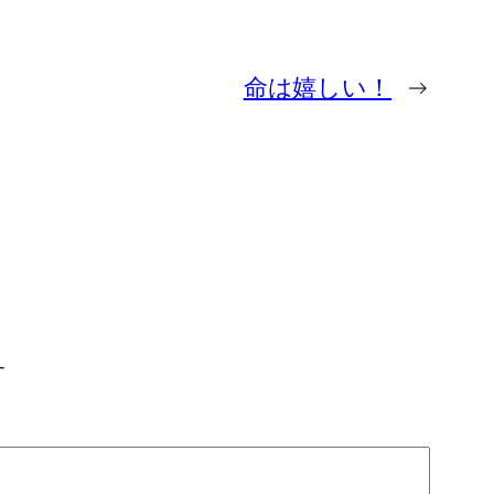
命は嬉しい！
→
す