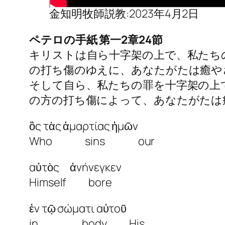
金知明牧師説教:2023年4月2日
ペテロの手紙 第一2章24節
キリストは自ら十字架の上で、私たち
の打ち傷のゆえに、あなたがたは癒やさ
そして自ら、私たちの罪を十字架の上
の方の打ち傷によって、あなたがたは癒
ὃς τὰς ἁμαρτίας ἡμῶν
Who sins our
αὐτὸς ἀνήνεγκεν
Himself bore
ἐν τῷ σώματι αὐτοῦ
in body His