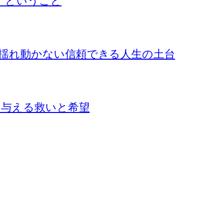
』ということ
揺れ動かない信頼できる人生の土台
に与える救いと希望