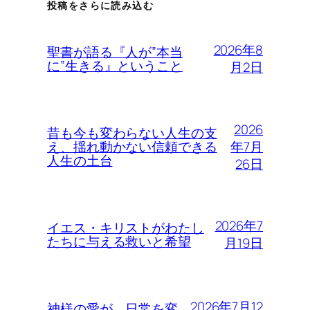
投稿をさらに読み込む
2026年8
聖書が語る『人が”本当
に”生きる』ということ
月2日
2026
昔も今も変わらない人生の支
年7月
え、揺れ動かない信頼できる
人生の土台
26日
2026年7
イエス・キリストがわたし
たちに与える救いと希望
月19日
2026年7月12
神様の愛が、日常を変