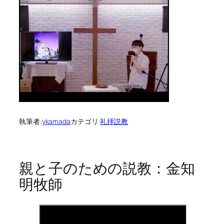
執筆者:
ykamada
カテゴリ:
礼拝説教
親と子のための説教：金知
明牧師