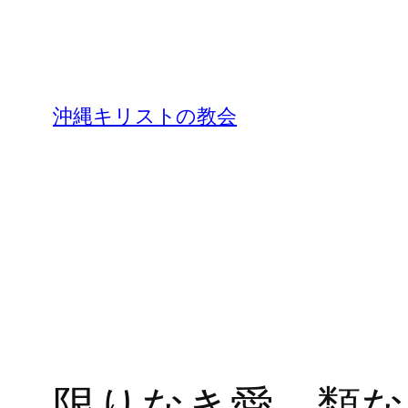
沖縄キリストの教会
限りなき愛、類な