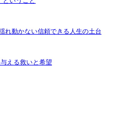
』ということ
揺れ動かない信頼できる人生の土台
に与える救いと希望