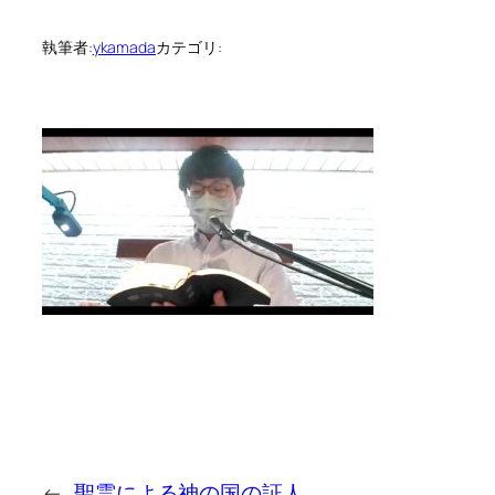
執筆者:
ykamada
カテゴリ:
←
聖霊による神の国の証人