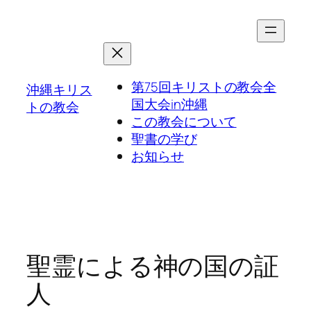
第75回キリストの教会全
沖縄キリス
国大会in沖縄
トの教会
この教会について
聖書の学び
お知らせ
聖霊による神の国の証
人