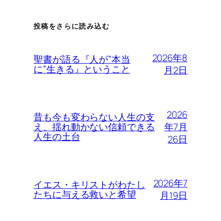
投稿をさらに読み込む
2026年8
聖書が語る『人が”本当
に”生きる』ということ
月2日
2026
昔も今も変わらない人生の支
年7月
え、揺れ動かない信頼できる
人生の土台
26日
2026年7
イエス・キリストがわたし
たちに与える救いと希望
月19日