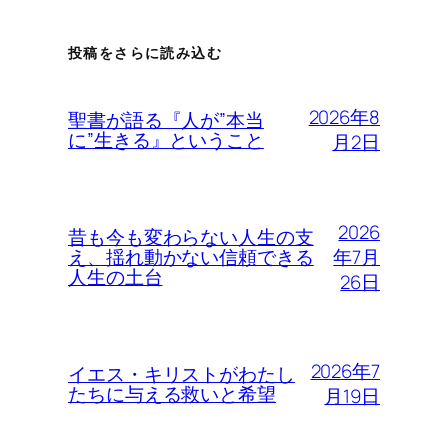
投稿をさらに読み込む
2026年8
聖書が語る『人が”本当
に”生きる』ということ
月2日
2026
昔も今も変わらない人生の支
年7月
え、揺れ動かない信頼できる
人生の土台
26日
2026年7
イエス・キリストがわたし
たちに与える救いと希望
月19日