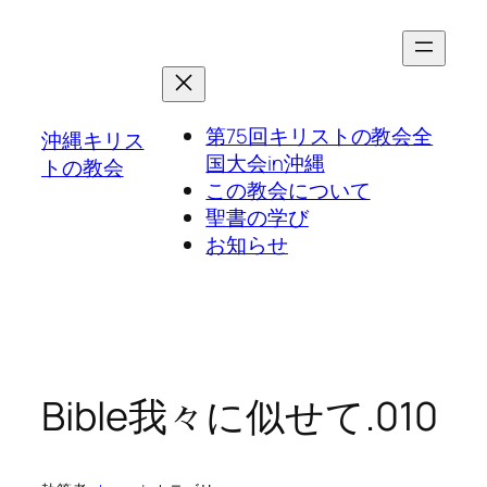
第75回キリストの教会全
沖縄キリス
国大会in沖縄
トの教会
この教会について
聖書の学び
お知らせ
Bible我々に似せて.010