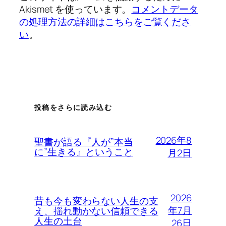
Akismet を使っています。
コメントデータ
の処理方法の詳細はこちらをご覧くださ
い
。
投稿をさらに読み込む
2026年8
聖書が語る『人が”本当
に”生きる』ということ
月2日
2026
昔も今も変わらない人生の支
年7月
え、揺れ動かない信頼できる
人生の土台
26日