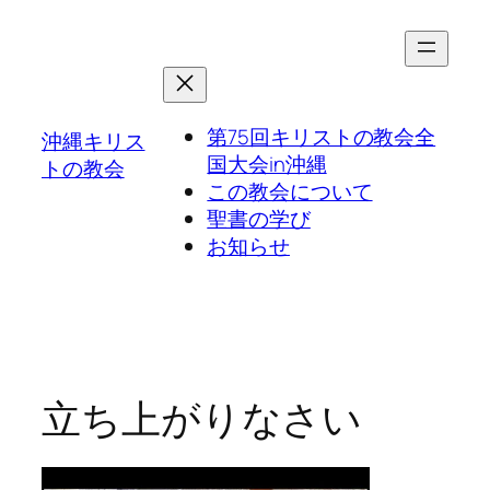
第75回キリストの教会全
沖縄キリス
国大会in沖縄
トの教会
この教会について
聖書の学び
お知らせ
立ち上がりなさい