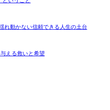
』ということ
揺れ動かない信頼できる人生の土台
に与える救いと希望