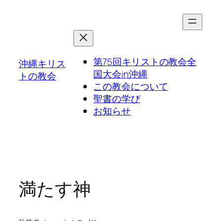
第75回キリストの教会全
沖縄キリス
国大会in沖縄
トの教会
この教会について
聖書の学び
お知らせ
満たす神