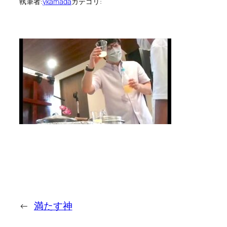
執筆者:
ykamada
カテゴリ:
←
満たす神