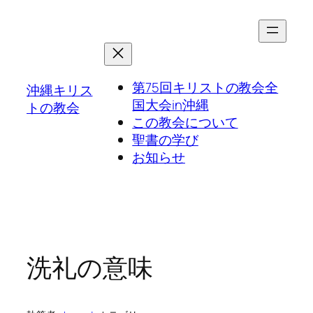
第75回キリストの教会全
沖縄キリス
国大会in沖縄
トの教会
この教会について
聖書の学び
お知らせ
洗礼の意味