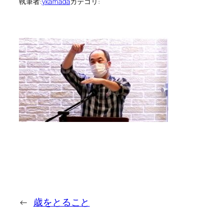
執筆者:
ykamada
カテゴリ:
←
歳をとること