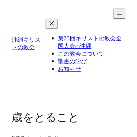
第75回キリストの教会全
沖縄キリス
国大会in沖縄
トの教会
この教会について
聖書の学び
お知らせ
歳をとること