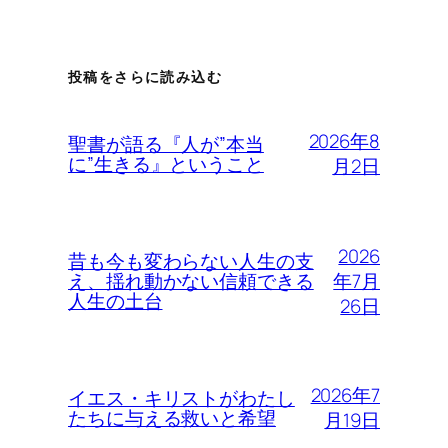
投稿をさらに読み込む
2026年8
聖書が語る『人が”本当
に”生きる』ということ
月2日
2026
昔も今も変わらない人生の支
年7月
え、揺れ動かない信頼できる
人生の土台
26日
2026年7
イエス・キリストがわたし
たちに与える救いと希望
月19日