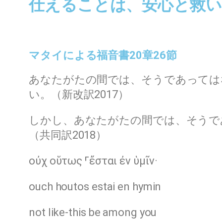
仕えることは、安心と救
マタイによる福音書20章26節
あなたがたの間では、そうであっては
い。（新改訳2017）
しかし、あなたがたの間では、そうで
（共同訳2018）
οὐχ οὕτως ⸀ἔσται ἐν ὑμῖν·
ouch houtos estai en hymin
not like-this be among you