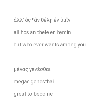
ἀλλʼ ὃς ⸀ἂν θέλῃ ἐν ὑμῖν
all hos an thele en hymin
but who ever wants among you
μέγας γενέσθαι
megas genesthai
great to-become