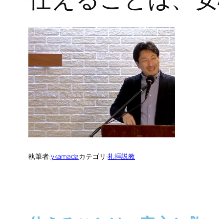
執筆者:
ykamada
カテゴリ:
礼拝説教