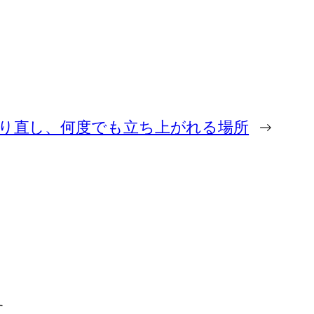
り直し、何度でも立ち上がれる場所
→
す