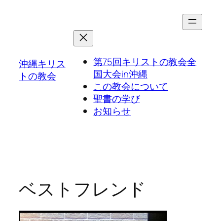
第75回キリストの教会全
沖縄キリス
国大会in沖縄
トの教会
この教会について
聖書の学び
お知らせ
ベストフレンド