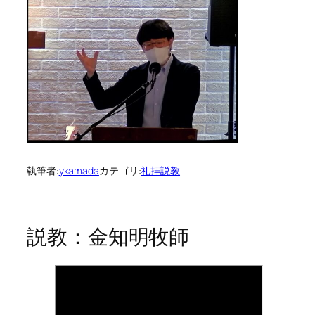
執筆者:
ykamada
カテゴリ:
礼拝説教
説教：金知明牧師