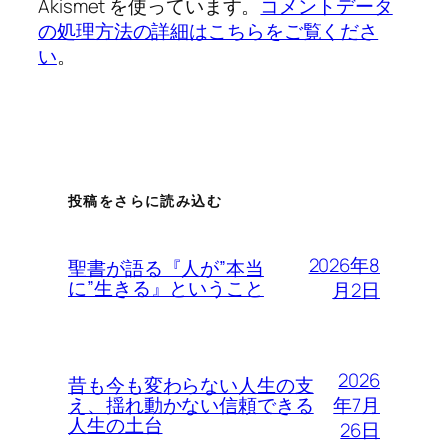
Akismet を使っています。
コメントデータ
の処理方法の詳細はこちらをご覧くださ
い
。
投稿をさらに読み込む
2026年8
聖書が語る『人が”本当
に”生きる』ということ
月2日
2026
昔も今も変わらない人生の支
年7月
え、揺れ動かない信頼できる
人生の土台
26日