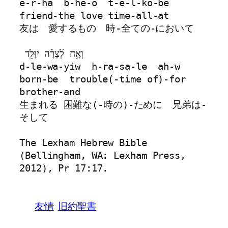
e-r-ha  b-he-o  t-e-l-ko-be
friend-the love time-all-at
友は　愛するもの　時-全ての-において
 וְאָ֥ח לְ֝צָרָ֗ה יִוָּלֵֽד
d-le-wa-yiw  h-ra-sa-le  ah-w
born-be  trouble(-time of)-for  
brother-and
生まれる 困難な(-時の)-ために　兄弟は-
そして
The Lexham Hebrew Bible 
(Bellingham, WA: Lexham Press, 
2012), Pr 17:17.
友情
旧約聖書