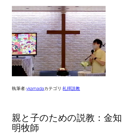
執筆者:
ykamada
カテゴリ:
礼拝説教
親と子のための説教：金知
明牧師