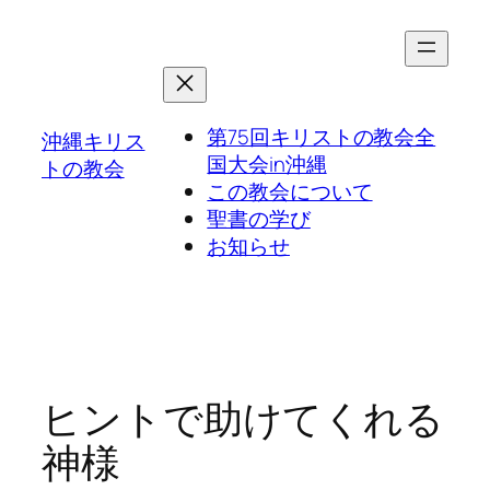
第75回キリストの教会全
沖縄キリス
国大会in沖縄
トの教会
この教会について
聖書の学び
お知らせ
ヒントで助けてくれる
神様