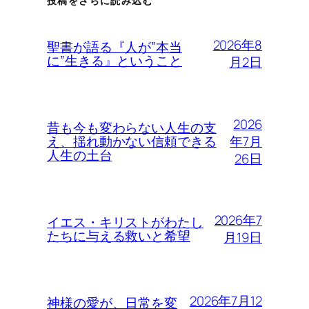
投稿をさらに読み込む
2026年8
聖書が語る『人が”本当
に”生きる』ということ
月2日
2026
昔も今も変わらない人生の支
年7月
え、揺れ動かない信頼できる
人生の土台
26日
2026年7
イエス・キリストがわたし
たちに与える救いと希望
月19日
2026年7月12
神様の愛が、日常を変