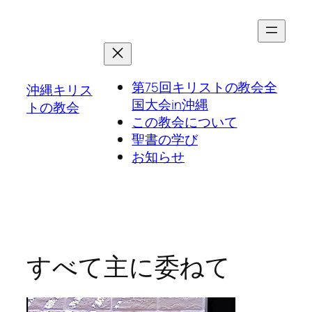
第75回キリストの教会全
沖縄キリス
国大会in沖縄
トの教会
この教会について
聖書の学び
お知らせ
すべて主に委ねて