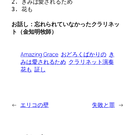
2. きみは愛されるため
3. 花も
お話し：忘れられていなかったクラリネッ
ト（金知明牧師）
Amazing Grace
おどろくばかりの
き
みは愛されるため
クラリネット演奏
花も
証し
←
エリコの壁
失敗と罪
→