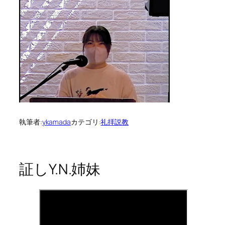
執筆者:
ykamada
カテゴリ:
礼拝説教
証しY.N.姉妹