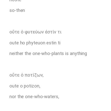
so-then
οὔτε ὁ φυτεύων ἐστίν τι
oute ho phyteuon estin ti
neither the one-who-plants is anything
οὔτε ὁ ποτίζων,
oute o potizon,
nor the one-who-waters,