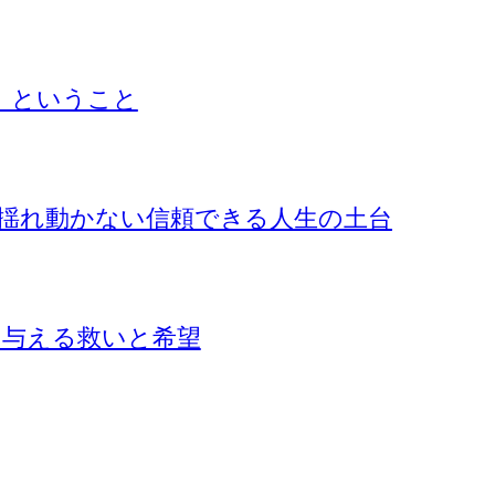
』ということ
揺れ動かない信頼できる人生の土台
に与える救いと希望