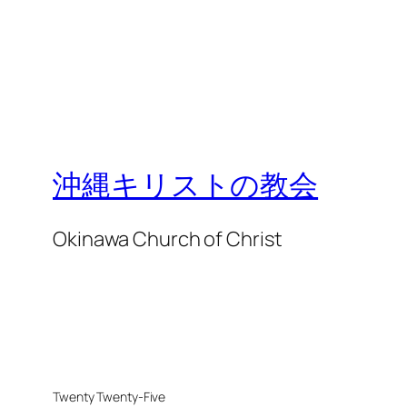
沖縄キリストの教会
Okinawa Church of Christ
Twenty Twenty-Five