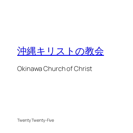
沖縄キリストの教会
Okinawa Church of Christ
Twenty Twenty-Five