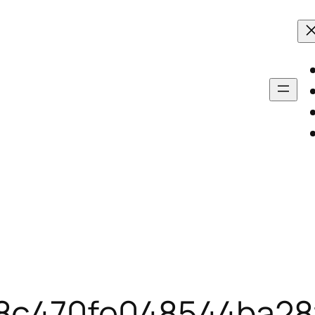
8c470fe048544ba28