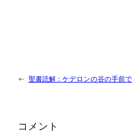
←
聖書読解：ケデロンの谷の手前で
コメント