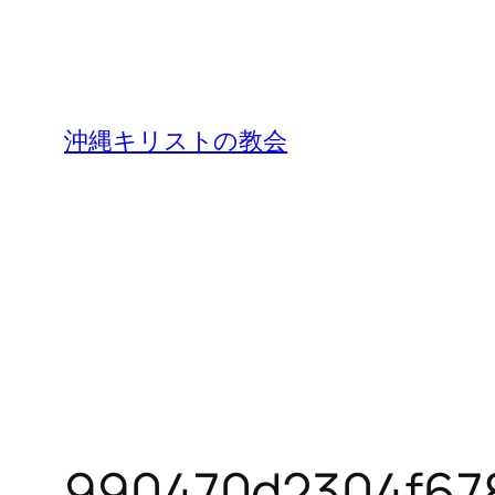
沖縄キリストの教会
990470d2304f67