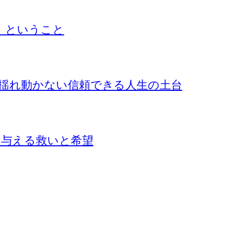
』ということ
揺れ動かない信頼できる人生の土台
に与える救いと希望