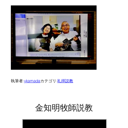
執筆者:
ykamada
カテゴリ:
礼拝説教
金知明牧師説教