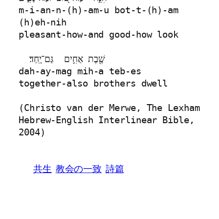
m-i-an-n-(h)-am-u bot-t-(h)-am 
(h)eh-nih
pleasant-how-and good-how look
  שֶׁ֖בֶת אַחִ֣ים  גַּם־יָֽחַד׃
dah-ay-mag mih-a teb-es
together-also brothers dwell
(Christo van der Merwe, The Lexham 
Hebrew-English Interlinear Bible, 
2004)
共生
教会の一致
詩篇