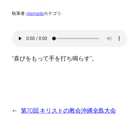
執筆者:
ykamada
カテゴリ:
“喜びをもって手を打ち鳴らす”。
←
第70回 キリストの教会沖縄全島大会