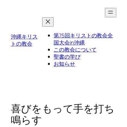
第75回キリストの教会全
沖縄キリス
国大会in沖縄
トの教会
この教会について
聖書の学び
お知らせ
喜びをもって手を打ち
鳴らす