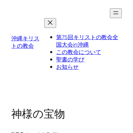
第75回キリストの教会全
沖縄キリス
国大会in沖縄
トの教会
この教会について
聖書の学び
お知らせ
神様の宝物