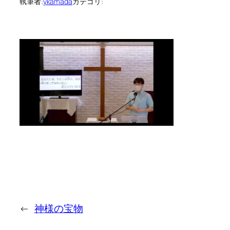
執筆者:
ykamada
カテゴリ:
←
神様の宝物