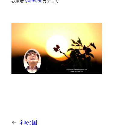
執筆者:
ykamada
カテゴリ:
←
神の国