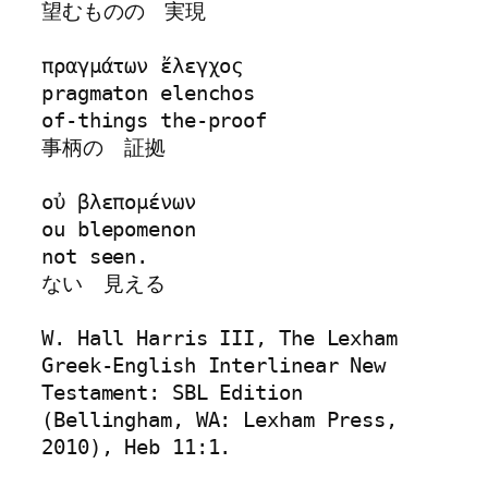
望むものの　実現

πραγμάτων ἔλεγχος 

pragmaton elenchos

of-things the-proof

事柄の　証拠　

οὐ βλεπομένων

ou blepomenon

not seen.

ない　見える

W. Hall Harris III, The Lexham 
Greek-English Interlinear New 
Testament: SBL Edition 
(Bellingham, WA: Lexham Press, 
2010), Heb 11:1.