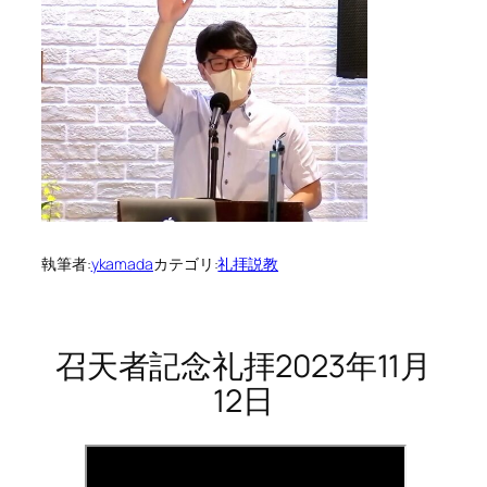
執筆者:
ykamada
カテゴリ:
礼拝説教
召天者記念礼拝2023年11月
12日