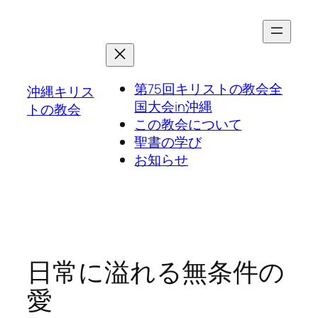
第75回キリストの教会全
沖縄キリス
国大会in沖縄
トの教会
この教会について
聖書の学び
お知らせ
日常に溢れる無条件の
愛