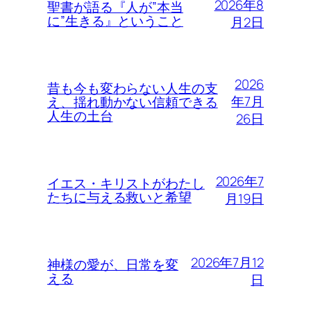
2026年8
聖書が語る『人が”本当
に”生きる』ということ
月2日
2026
昔も今も変わらない人生の支
年7月
え、揺れ動かない信頼できる
人生の土台
26日
2026年7
イエス・キリストがわたし
たちに与える救いと希望
月19日
2026年7月12
神様の愛が、日常を変
える
日