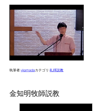
執筆者:
ykamada
カテゴリ:
礼拝説教
金知明牧師説教