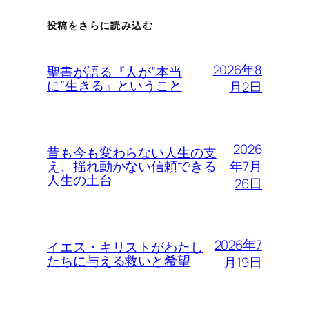
投稿をさらに読み込む
2026年8
聖書が語る『人が”本当
に”生きる』ということ
月2日
2026
昔も今も変わらない人生の支
年7月
え、揺れ動かない信頼できる
人生の土台
26日
2026年7
イエス・キリストがわたし
たちに与える救いと希望
月19日