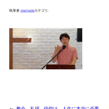
執筆者:
ykamada
カテゴリ:
←
教会、礼拝、信仰は、人生に本当に必要