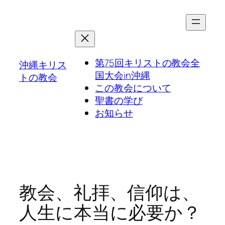
第75回キリストの教会全
沖縄キリス
国大会in沖縄
トの教会
この教会について
聖書の学び
お知らせ
教会、礼拝、信仰は、
人生に本当に必要か？