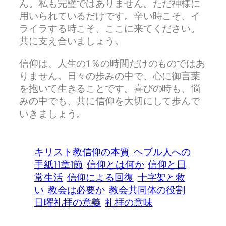
ん。私も完璧ではありません。ただ神様に
用いられているだけです。辛い時こそ、イ
ライラする時こそ、ここに来てください。
共に支え合いましょう。
信仰は、人生の1％の時間だけのものではあ
りません。日々の歩みの中で、心に御言葉
を抱いて生きることです。喜びの時も、悩
みの中でも、共に信仰を大切にして歩んで
いきましょう。
キリスト教信仰の本質
ヘブル人への
手紙11章1節
信仰とは何か
信仰と日
常生活
信仰による回復
十字架と救
い
教会は必要か
教会共同体の役割
日曜礼拝の意義
礼拝の意味