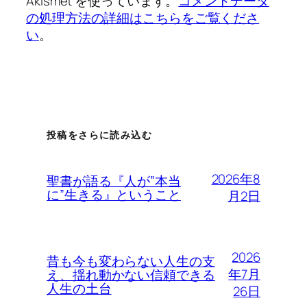
Akismet を使っています。
コメントデータ
の処理方法の詳細はこちらをご覧くださ
い
。
投稿をさらに読み込む
2026年8
聖書が語る『人が”本当
に”生きる』ということ
月2日
2026
昔も今も変わらない人生の支
年7月
え、揺れ動かない信頼できる
人生の土台
26日