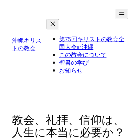
第75回キリストの教会全
沖縄キリス
国大会in沖縄
トの教会
この教会について
聖書の学び
お知らせ
教会、礼拝、信仰は、
人生に本当に必要か？