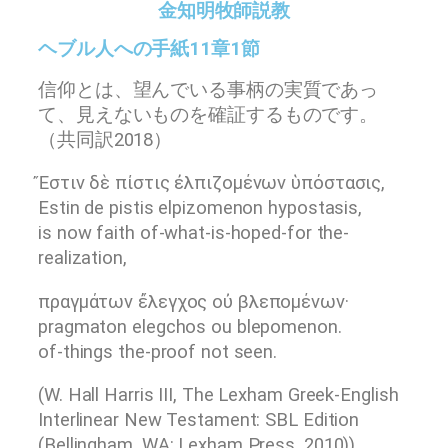
金知明牧師説教
ヘブル人への手紙11章1節
信仰とは、望んでいる事柄の実質であっ
て、見えないものを確証するものです。
（共同訳2018）
Ἔστιν δὲ πίστις ἐλπιζομένων ὑπόστασις,
Estin de pistis elpizomenon hypostasis,
is now faith of-what-is-hoped-for the-
realization,
πραγμάτων ἔλεγχος οὐ βλεπομένων·
pragmaton elegchos ou blepomenon.
of-things the-proof not seen.
(W. Hall Harris III, The Lexham Greek-English
Interlinear New Testament: SBL Edition
(Bellingham, WA: Lexham Press, 2010))