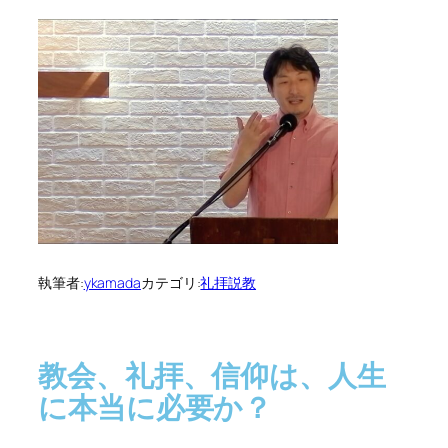
執筆者:
ykamada
カテゴリ:
礼拝説教
教会、礼拝、信仰は、人生
に本当に必要か？