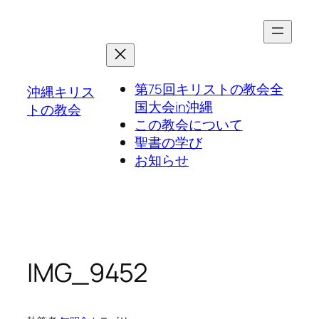
第75回キリストの教会全
沖縄キリス
国大会in沖縄
トの教会
この教会について
聖書の学び
お知らせ
IMG_9452