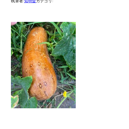
執筆者:
知明金
カテゴリ: