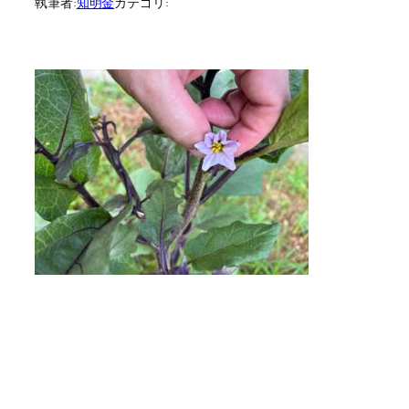
執筆者:
知明金
カテゴリ: