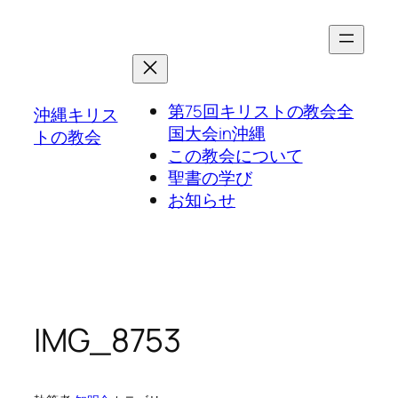
第75回キリストの教会全
沖縄キリス
国大会in沖縄
トの教会
この教会について
聖書の学び
お知らせ
IMG_8753