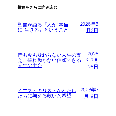
投稿をさらに読み込む
2026年8
聖書が語る『人が”本当
に”生きる』ということ
月2日
2026
昔も今も変わらない人生の支
年7月
え、揺れ動かない信頼できる
人生の土台
26日
2026年7
イエス・キリストがわたし
たちに与える救いと希望
月19日