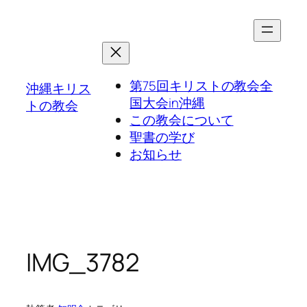
第75回キリストの教会全
沖縄キリス
国大会in沖縄
トの教会
この教会について
聖書の学び
お知らせ
IMG_3782