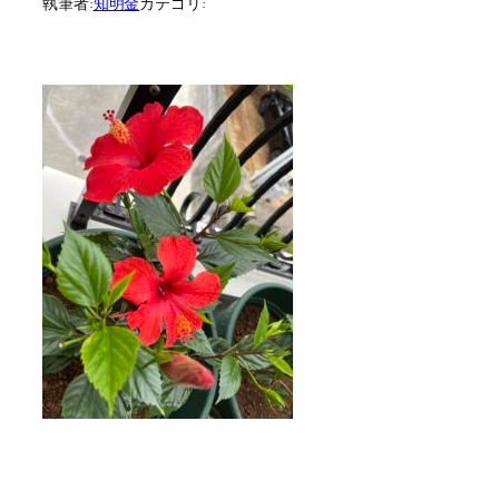
執筆者:
知明金
カテゴリ: