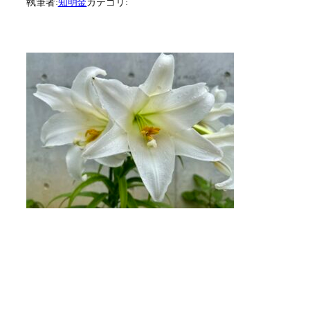
執筆者:
知明金
カテゴリ: