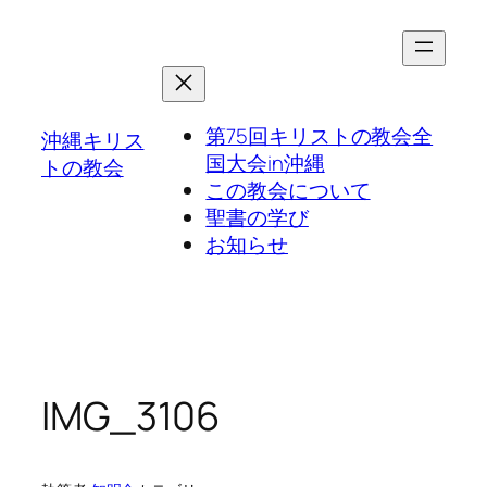
第75回キリストの教会全
沖縄キリス
国大会in沖縄
トの教会
この教会について
聖書の学び
お知らせ
IMG_3106