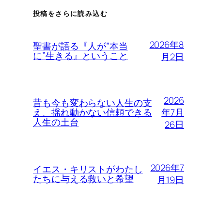
投稿をさらに読み込む
2026年8
聖書が語る『人が”本当
に”生きる』ということ
月2日
2026
昔も今も変わらない人生の支
年7月
え、揺れ動かない信頼できる
人生の土台
26日
2026年7
イエス・キリストがわたし
たちに与える救いと希望
月19日