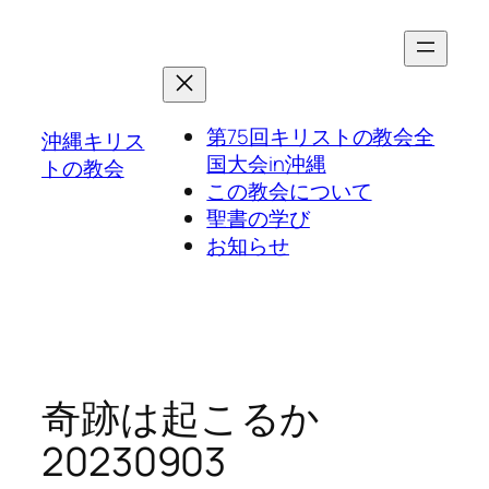
第75回キリストの教会全
沖縄キリス
国大会in沖縄
トの教会
この教会について
聖書の学び
お知らせ
奇跡は起こるか
20230903