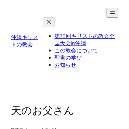
第75回キリストの教会全
沖縄キリス
国大会in沖縄
トの教会
この教会について
聖書の学び
お知らせ
天のお父さん