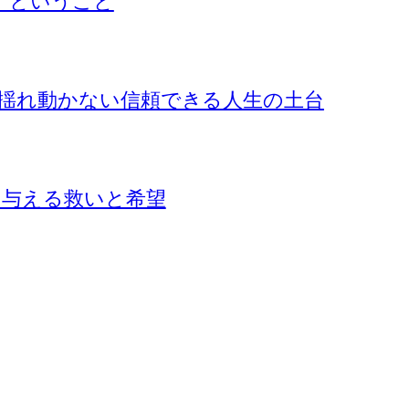
』ということ
揺れ動かない信頼できる人生の土台
に与える救いと希望