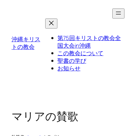
第75回キリストの教会全
沖縄キリス
国大会in沖縄
トの教会
この教会について
聖書の学び
お知らせ
マリアの賛歌