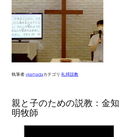
執筆者:
ykamada
カテゴリ:
礼拝説教
親と子のための説教：金知
明牧師