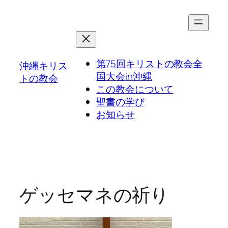
第75回キリストの教会全
沖縄キリス
国大会in沖縄
トの教会
この教会について
聖書の学び
お知らせ
ゲッセマネの祈り