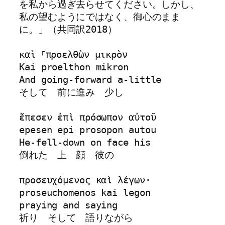
を私から過ぎ去らせてください。しかし、
私の望むようにではなく、御心のまま
に。」（共同訳2018）

καὶ ⸀προελθὼν μικρὸν 

Kai proelthon mikron

And going-forward a-little

そして　前に進み　少し

ἔπεσεν ἐπὶ πρόσωπον αὐτοῦ 

epesen epi prosopon autou

He-fell-down on face his

倒れた　上　顔　彼の

προσευχόμενος καὶ λέγων· 

proseuchomenos kai legon

praying and saying

祈り　そして　語りながら
