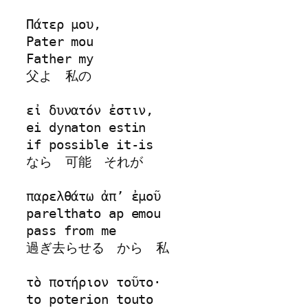
Πάτερ μου, 

Pater mou

Father my

父よ　私の

εἰ δυνατόν ἐστιν, 

ei dynaton estin

if possible it-is

なら　可能　それが

παρελθάτω ἀπʼ ἐμοῦ 

parelthato ap emou

pass from me

過ぎ去らせる　から　私

τὸ ποτήριον τοῦτο· 

to poterion touto
