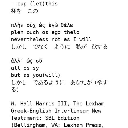
- cup (let)this

杯を　この

πλὴν οὐχ ὡς ἐγὼ θέλω 

plen ouch os ego thelo

nevertheless not as I will

しかし　でなく　ように　私が　欲する

ἀλλʼ ὡς σύ

all os sy

but as you(will)

しかし　であるように　あなたが（欲す
る）

W. Hall Harris III, The Lexham 
Greek-English Interlinear New 
Testament: SBL Edition 
(Bellingham, WA: Lexham Press, 