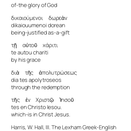
of-the glory of God
δικαιούμενοι δωρεὰν
dikaiouumenoi dorean
being-justified as-a-gift
τῇ αὐτοῦ χάριτι
te autou chariti
by his grace
διὰ τῆς ἀπολυτρώσεως
dia tes apolytroseos
through the redemption
τῆς ἐν Χριστῷ Ἰησοῦ
tes en Christo Iesou.
which-is in Christ Jesus.
Harris, W. Hall, III. The Lexham Greek-English