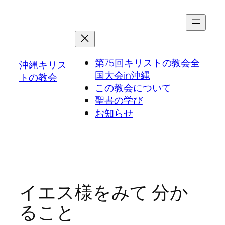
第75回キリストの教会全
沖縄キリス
国大会in沖縄
トの教会
この教会について
聖書の学び
お知らせ
イエス様をみて 分か
ること