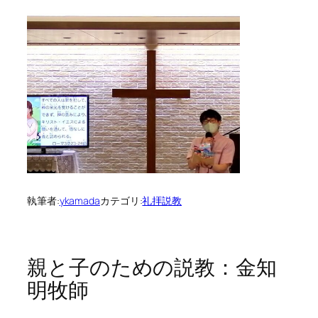
執筆者:
ykamada
カテゴリ:
礼拝説教
親と子のための説教：金知
明牧師