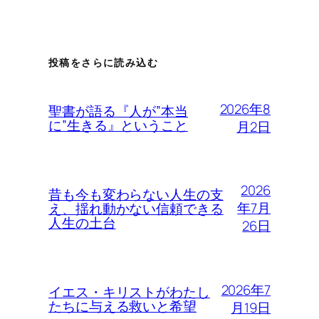
投稿をさらに読み込む
2026年8
聖書が語る『人が”本当
に”生きる』ということ
月2日
2026
昔も今も変わらない人生の支
年7月
え、揺れ動かない信頼できる
人生の土台
26日
2026年7
イエス・キリストがわたし
たちに与える救いと希望
月19日