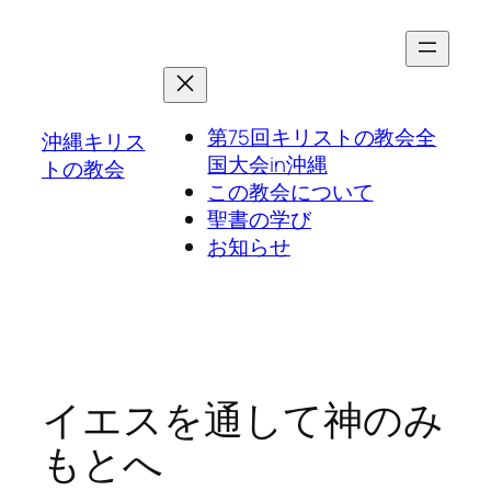
第75回キリストの教会全
沖縄キリス
国大会in沖縄
トの教会
この教会について
聖書の学び
お知らせ
イエスを通して神のみ
もとへ