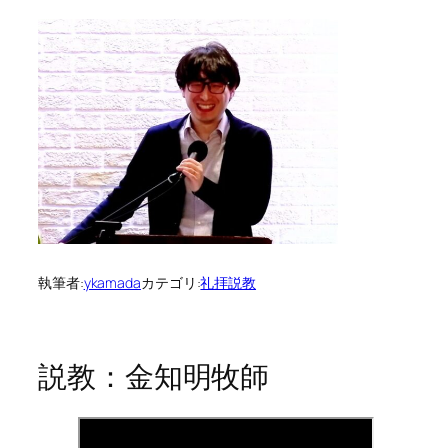
執筆者:
ykamada
カテゴリ:
礼拝説教
説教：金知明牧師