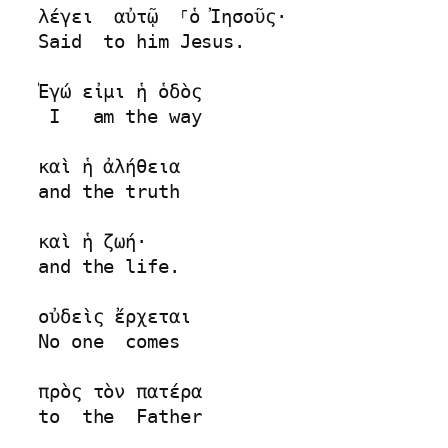
λέγει  αὐτῷ  ⸀ὁ Ἰησοῦς· 

Said  to him Jesus.

Ἐγώ εἰμι ἡ ὁδὸς 

 I   am the way

καὶ ἡ ἀλήθεια 

and the truth

καὶ ἡ ζωή· 

and the life.

οὐδεὶς ἔρχεται 

No one  comes

πρὸς τὸν πατέρα 

to  the  Father
