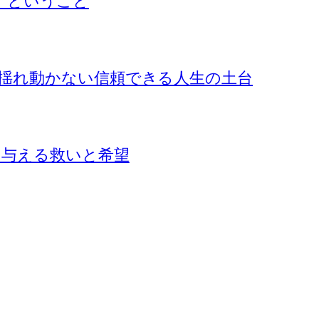
』ということ
揺れ動かない信頼できる人生の土台
に与える救いと希望