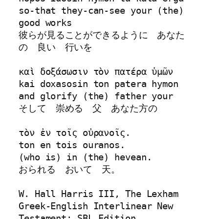
so-that they-can-see your (the) 
good works

彼らが見ることができるように　あなた
の　良い　行いを

καὶ δοξάσωσιν τὸν πατέρα ὑμῶν 

kai doxasosin ton patera hymon

and glorify (the) father your

そして　崇める　父　あなた方の

τὸν ἐν τοῖς οὐρανοῖς.  

ton en tois ouranos.

(who is) in (the) hevean.

おられる　おいて　天。

W. Hall Harris III, The Lexham 
Greek-English Interlinear New 
Testament: SBL Edition 