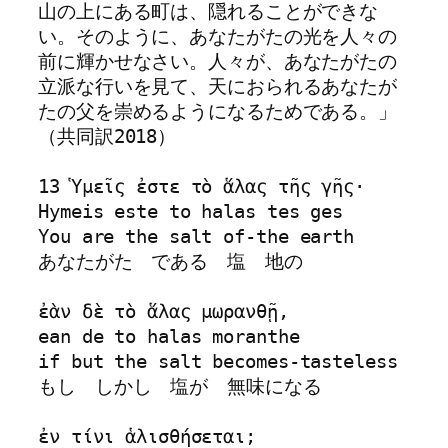
山の上にある町は、隠れることができな
い。そのように、あなたがたの光を人々の
前に輝かせなさい。人々が、あなたがたの
立派な行いを見て、天におられるあなたが
たの父を崇めるようになるためである。」
（共同訳2018）

13 Ὑμεῖς ἐστε τὸ ἅλας τῆς γῆς· 

Hymeis este to halas tes ges

You are the salt of-the earth

あなたがた　である　塩　地の

ἐὰν δὲ τὸ ἅλας μωρανθῇ, 

ean de to halas moranthe

if but the salt becomes-tasteless

もし　しかし　塩が　無味になる

ἐν τίνι ἁλισθήσεται; 
