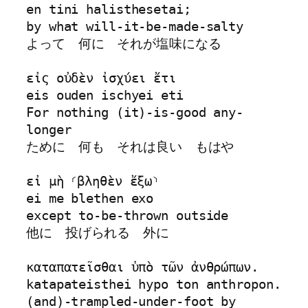
en tini halisthesetai;

by what will-it-be-made-salty

よって　何に　それが塩味になる

εἰς οὐδὲν ἰσχύει ἔτι 

eis ouden ischyei eti

For nothing (it)-is-good any-
longer

ために　何も　それは良い　もはや

εἰ μὴ ⸂βληθὲν ἔξω⸃ 

ei me blethen exo

except to-be-thrown outside

他に　投げられる　外に

καταπατεῖσθαι ὑπὸ τῶν ἀνθρώπων.  

katapateisthei hypo ton anthropon.

(and)-trampled-under-foot by 