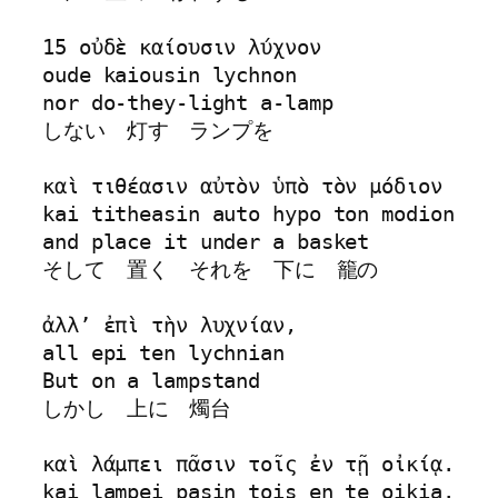
15 οὐδὲ καίουσιν λύχνον 

oude kaiousin lychnon

nor do-they-light a-lamp

しない　灯す　ランプを

καὶ τιθέασιν αὐτὸν ὑπὸ τὸν μόδιον 

kai titheasin auto hypo ton modion

and place it under a basket

そして　置く　それを　下に　籠の

ἀλλʼ ἐπὶ τὴν λυχνίαν, 

all epi ten lychnian

But on a lampstand

しかし　上に　燭台

καὶ λάμπει πᾶσιν τοῖς ἐν τῇ οἰκίᾳ.  

kai lampei pasin tois en te oikia.
