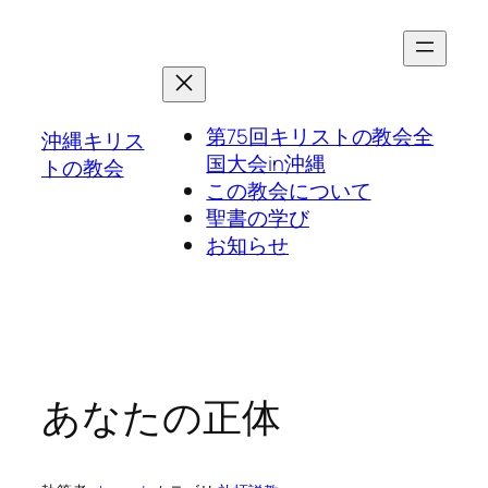
第75回キリストの教会全
沖縄キリス
国大会in沖縄
トの教会
この教会について
聖書の学び
お知らせ
あなたの正体