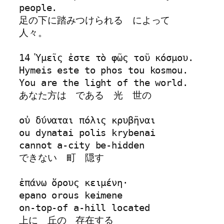
people.

足の下に踏みつけられる　によって　
人々。

14 Ὑμεῖς ἐστε τὸ φῶς τοῦ κόσμου. 

Hymeis este to phos tou kosmou.

You are the light of the world.

あなた方は　である　光　世の

οὐ δύναται πόλις κρυβῆναι 

ou dynatai polis krybenai

cannot a-city be-hidden

できない　町　隠す

ἐπάνω ὄρους κειμένη·  

epano orous keimene

on-top-of a-hill located

上に　丘の　存在する
