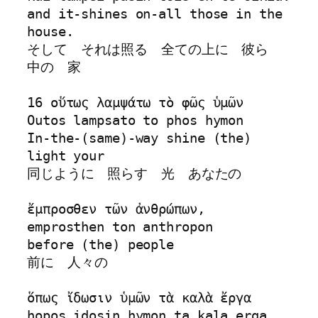
and it-shines on-all those in the 
house.

そして　それは照る　全ての上に　彼ら　
中の　家

16 οὕτως λαμψάτω τὸ φῶς ὑμῶν 

Outos lampsato to phos hymon

In-the-(same)-way shine (the) 
light your

同じように　照らす　光　あなたの

ἔμπροσθεν τῶν ἀνθρώπων, 

emprosthen ton anthropon

before (the) people

前に　人々の

ὅπως ἴδωσιν ὑμῶν τὰ καλὰ ἔργα 

hopos idosin hymon ta kala erga
