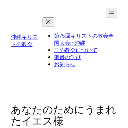
第75回キリストの教会全
沖縄キリス
国大会in沖縄
トの教会
この教会について
聖書の学び
お知らせ
あなたのためにうまれ
たイエス様