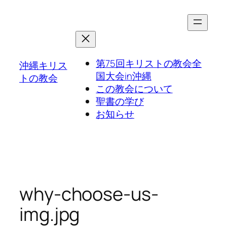
第75回キリストの教会全
沖縄キリス
国大会in沖縄
トの教会
この教会について
聖書の学び
お知らせ
why-choose-us-
img.jpg