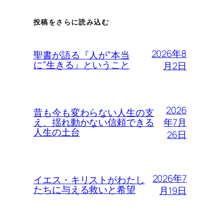
投稿をさらに読み込む
2026年8
聖書が語る『人が”本当
に”生きる』ということ
月2日
2026
昔も今も変わらない人生の支
年7月
え、揺れ動かない信頼できる
人生の土台
26日
2026年7
イエス・キリストがわたし
たちに与える救いと希望
月19日