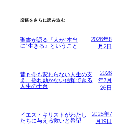
投稿をさらに読み込む
2026年8
聖書が語る『人が”本当
に”生きる』ということ
月2日
2026
昔も今も変わらない人生の支
年7月
え、揺れ動かない信頼できる
人生の土台
26日
2026年7
イエス・キリストがわたし
たちに与える救いと希望
月19日