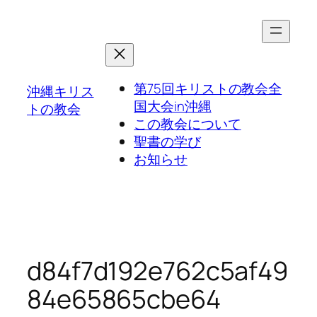
第75回キリストの教会全
沖縄キリス
国大会in沖縄
トの教会
この教会について
聖書の学び
お知らせ
d84f7d192e762c5af49
84e65865cbe64