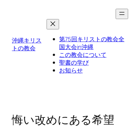
第75回キリストの教会全
沖縄キリス
国大会in沖縄
トの教会
この教会について
聖書の学び
お知らせ
悔い改めにある希望