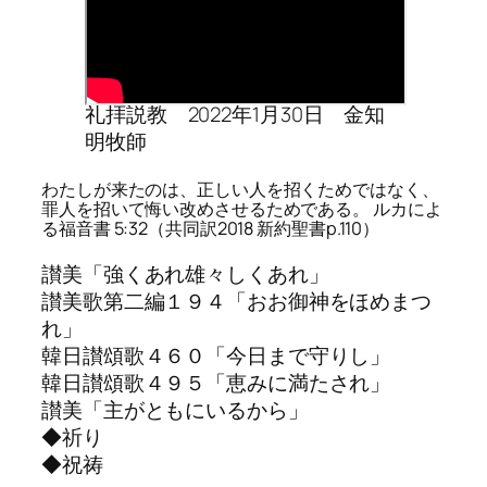
礼拝説教 2022年1月30日 金知
明牧師
わたしが来たのは、正しい人を招くためではなく、
罪人を招いて悔い改めさせるためである。 ルカによ
る福音書 5:32（共同訳2018 新約聖書p.110）
讃美「強くあれ雄々しくあれ」
讃美歌第二編１９４「おお御神をほめまつ
れ」
韓日讃頌歌４６０「今日まで守りし」
韓日讃頌歌４９５「恵みに満たされ」
讃美「主がともにいるから」
◆祈り
◆祝祷