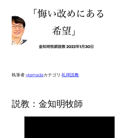
執筆者:
ykamada
カテゴリ:
礼拝説教
説教：金知明牧師