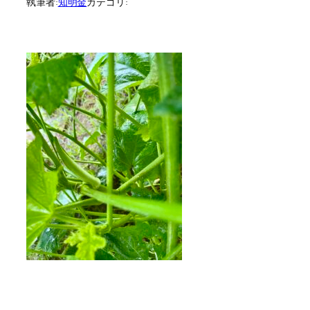
執筆者:
知明金
カテゴリ: