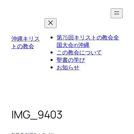
第75回キリストの教会全
沖縄キリス
国大会in沖縄
トの教会
この教会について
聖書の学び
お知らせ
IMG_9403