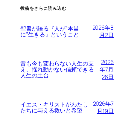
投稿をさらに読み込む
2026年8
聖書が語る『人が”本当
に”生きる』ということ
月2日
2026
昔も今も変わらない人生の支
年7月
え、揺れ動かない信頼できる
人生の土台
26日
2026年7
イエス・キリストがわたし
たちに与える救いと希望
月19日