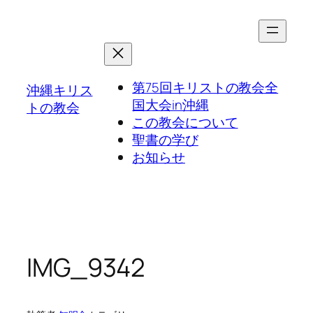
第75回キリストの教会全
沖縄キリス
国大会in沖縄
トの教会
この教会について
聖書の学び
お知らせ
IMG_9342