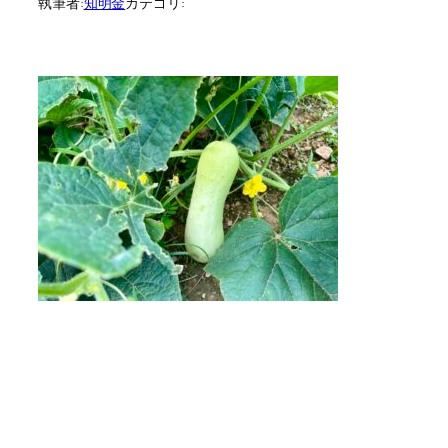
執筆者:
知明金
カテゴリ: