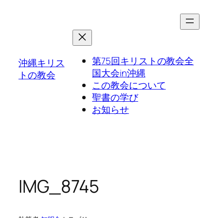
第75回キリストの教会全
沖縄キリス
国大会in沖縄
トの教会
この教会について
聖書の学び
お知らせ
IMG_8745