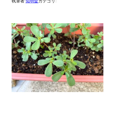
執筆者:
知明金
カテゴリ: