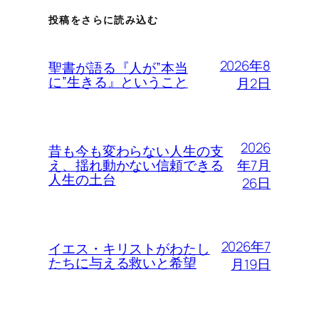
投稿をさらに読み込む
2026年8
聖書が語る『人が”本当
に”生きる』ということ
月2日
2026
昔も今も変わらない人生の支
年7月
え、揺れ動かない信頼できる
人生の土台
26日
2026年7
イエス・キリストがわたし
たちに与える救いと希望
月19日