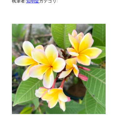
執筆者:
知明金
カテゴリ: