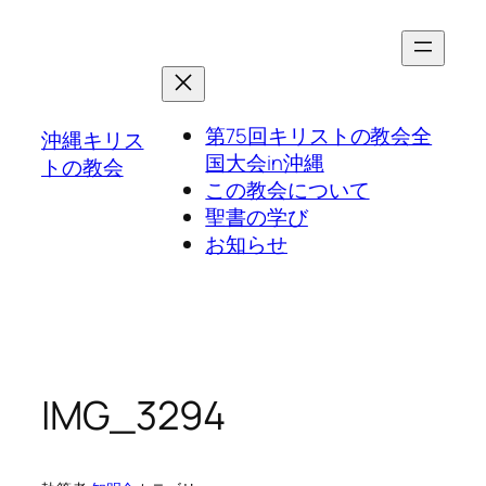
第75回キリストの教会全
沖縄キリス
国大会in沖縄
トの教会
この教会について
聖書の学び
お知らせ
IMG_3294