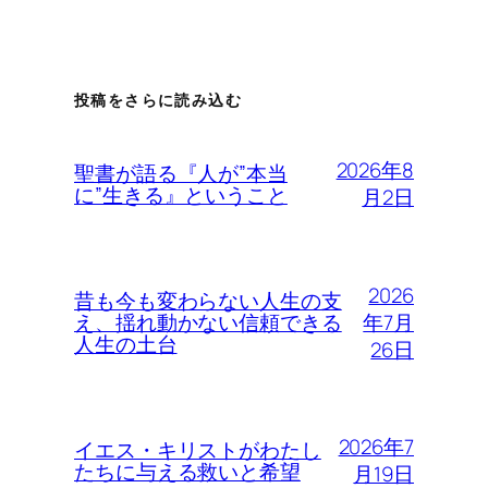
投稿をさらに読み込む
2026年8
聖書が語る『人が”本当
に”生きる』ということ
月2日
2026
昔も今も変わらない人生の支
年7月
え、揺れ動かない信頼できる
人生の土台
26日
2026年7
イエス・キリストがわたし
たちに与える救いと希望
月19日