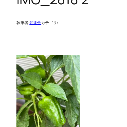
執筆者:
知明金
カテゴリ: