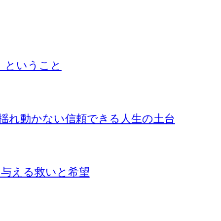
』ということ
揺れ動かない信頼できる人生の土台
に与える救いと希望